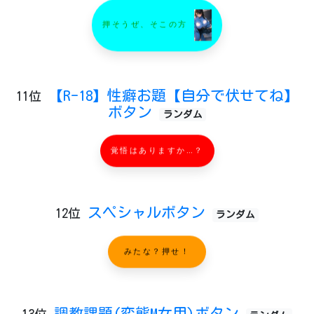
押そうぜ、そこの方
【R-18】性癖お題【自分で伏せてね】
11位
ボタン
ランダム
覚悟はありますか…？
スペシャルボタン
12位
ランダム
みたな？押せ！
調教課題(変態M女用)ボタン
13位