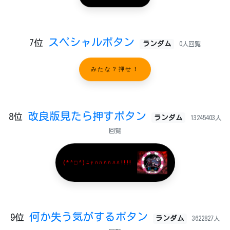
スペシャルボタン
7位
ランダム
0人回覧
みたな？押せ！
改良版見たら押すボタン
8位
ランダム
13245403人
回覧
(*^□^)ﾆｬﾊﾊﾊﾊﾊﾊ!!!!
何か失う気がするボタン
9位
ランダム
3622827人