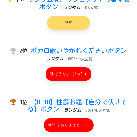
ボタン
ランダム
0人回覧
押す
ボカロ歌いやがれくださいボタン
2位
ランダム
6811765人回覧
逃げるなよ（^ω^ )
【R-18】性癖お題【自分で伏せて
3位
ね】ボタン
ランダム
3871747人回覧
覚悟はありますか…？