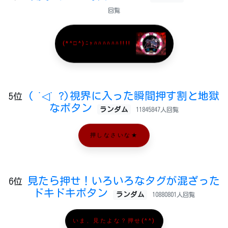
回覧
(*^□^)ﾆｬﾊﾊﾊﾊﾊﾊ!!!!
( ˙◁˙ ?)視界に入った瞬間押す割と地獄
5位
なボタン
ランダム
11845847人回覧
押しなさいな★
見たら押せ！いろいろなタグが混ざった
6位
ドキドキボタン
ランダム
10880801人回覧
いま、見たよな？押せ(^^)