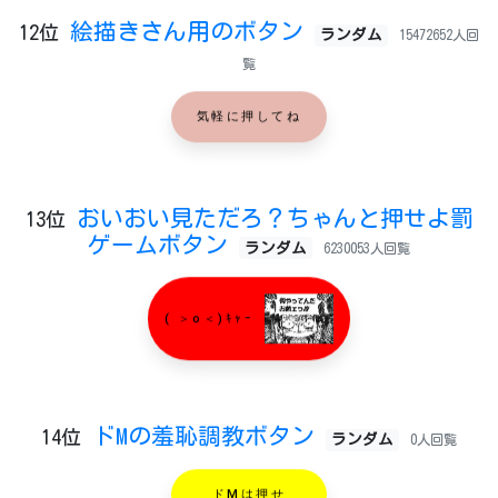
絵描きさん用のボタン
12位
ランダム
15472652人回
覧
気軽に押してね
おいおい見ただろ？ちゃんと押せよ罰
13位
ゲームボタン
ランダム
6230053人回覧
( ＞o＜)ｷｬｰ
ドMの羞恥調教ボタン
14位
ランダム
0人回覧
ドMは押せ