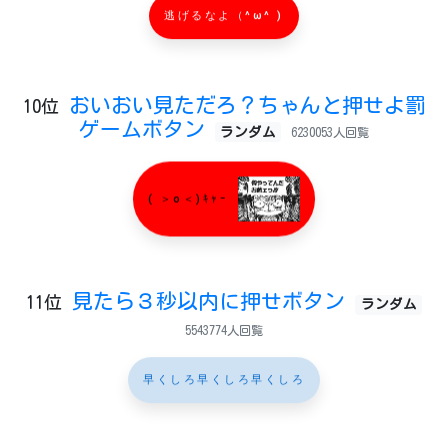
逃げるなよ（^ω^ )
おいおい見ただろ？ちゃんと押せよ罰
10位
ゲームボタン
ランダム
6230053人回覧
( ＞o＜)ｷｬｰ
見たら３秒以内に押せボタン
11位
ランダム
5543774人回覧
早くしろ早くしろ早くしろ