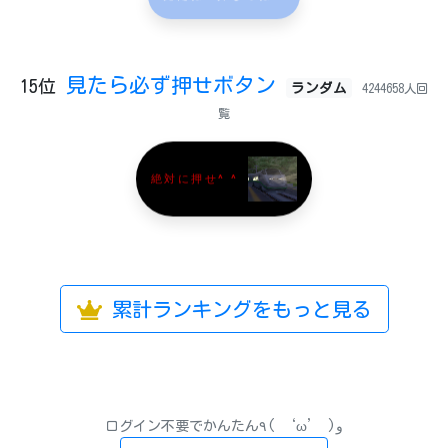
見たら必ず押せボタン
15位
ランダム
4244658人回
覧
絶対に押せ^ ^
累計ランキングをもっと見る
ログイン不要でかんたん٩( ‘ω’ )و