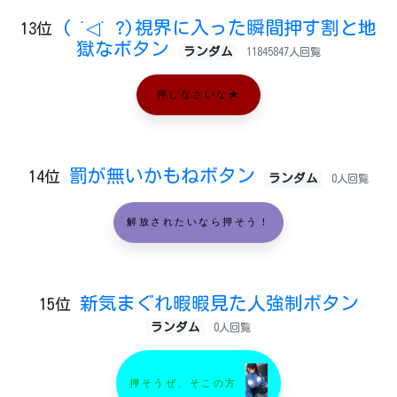
( ˙◁˙ ?)視界に入った瞬間押す割と地
13位
獄なボタン
ランダム
11845847人回覧
押しなさいな★
罰が無いかもねボタン
14位
ランダム
0人回覧
解放されたいなら押そう！
新気まぐれ暇暇見た人強制ボタン
15位
ランダム
0人回覧
押そうぜ、そこの方