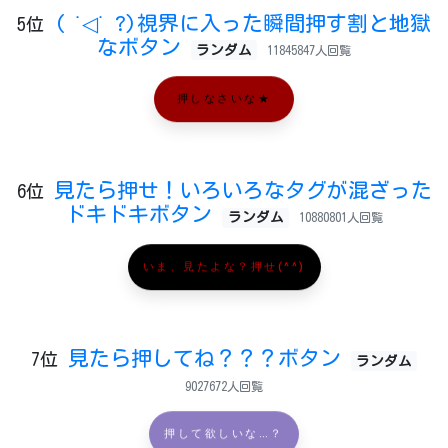
( ˙◁˙ ?)視界に入った瞬間押す割と地獄
5位
なボタン
ランダム
11845847人回覧
押しなさいな★
見たら押せ！いろいろなタグが混ざった
6位
ドキドキボタン
ランダム
10880801人回覧
いま、見たよな？押せ(^^)
見たら押してね？？？ボタン
7位
ランダム
9027672人回覧
押して欲しいな…？