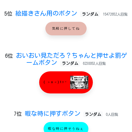
絵描きさん用のボタン
5位
ランダム
15472652人回覧
気軽に押してね
おいおい見ただろ？ちゃんと押せよ罰ゲ
6位
ームボタン
ランダム
6230053人回覧
( ＞o＜)ｷｬｰ
暇な時に押すボタン
7位
ランダム
0人回覧
暇な時に押そうねぇ