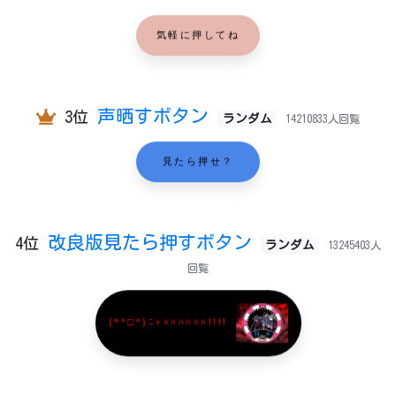
気軽に押してね
声晒すボタン
3位
ランダム
14210833人回覧
見たら押せ？
改良版見たら押すボタン
4位
ランダム
13245403人
回覧
(*^□^)ﾆｬﾊﾊﾊﾊﾊﾊ!!!!