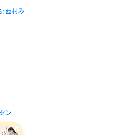
:西村み
タン