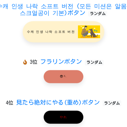
수캐 인생 나락 소프트 버전 (모든 미션은 알
스크얼공이 기본)ボタン
ランダム
수캐 인생 나락 소프트 버전
フラリンボタン
3位
ランダム
😎🪡
見たら絶対にやる(重め)ボタン
4位
ランダム
やれ