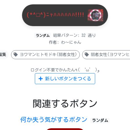
(*^□^)ﾆｬﾊﾊﾊﾊﾊﾊ!!!!
結果パターン: 32 通り
ランダム
作者: わ〜にゃん
編集
ヨワマンヒトモドキ(弱者女性)
弱者女性(ヨワマンヒ
ログイン不要でかんたん٩( ‘ω’ )و
新しいボタンをつくる
関連するボタン
何か失う気がするボタン
ランダム