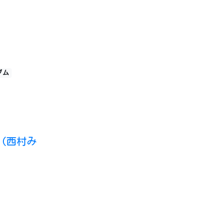
ダム
(西村み