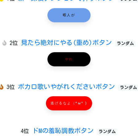
暇人が
見たら絶対にやる(重め)ボタン
2位
ランダム
やれ
ボカロ歌いやがれくださいボタン
3位
ランダム
逃げるなよ（^ω^ )
ドMの羞恥調教ボタン
4位
ランダム