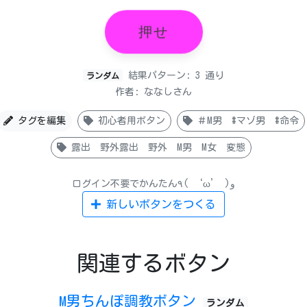
押せ
結果パターン: 3 通り
ランダム
作者: ななしさん
タグを編集
初心者用ボタン
＃M男 #マゾ男 #命令
露出 野外露出 野外 M男 M女 変態
ログイン不要でかんたん٩( ‘ω’ )و
新しいボタンをつくる
関連するボタン
M男ちんぽ調教ボタン
ランダム