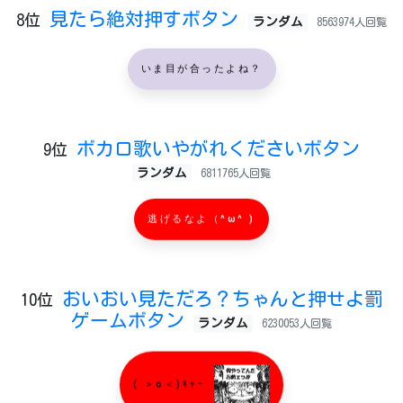
見たら絶対押すボタン
8位
ランダム
8563974人回覧
いま目が合ったよね？
ボカロ歌いやがれくださいボタン
9位
ランダム
6811765人回覧
逃げるなよ（^ω^ )
おいおい見ただろ？ちゃんと押せよ罰
10位
ゲームボタン
ランダム
6230053人回覧
( ＞o＜)ｷｬｰ