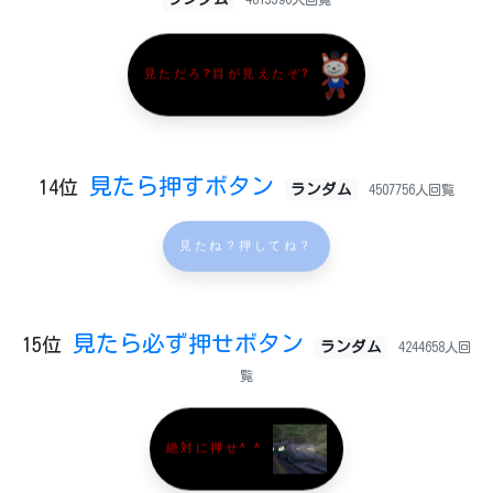
見ただろ?目が見えたぞ?
見たら押すボタン
14位
ランダム
4507756人回覧
見たね？押してね？
見たら必ず押せボタン
15位
ランダム
4244658人回
覧
絶対に押せ^ ^