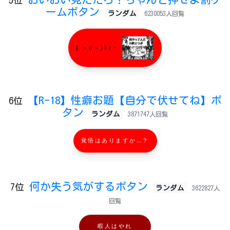
5位
ームボタン
ランダム
6230053人回覧
( ＞o＜)ｷｬｰ
【R-18】性癖お題【自分で伏せてね】ボ
6位
タン
ランダム
3871747人回覧
覚悟はありますか…？
何か失う気がするボタン
7位
ランダム
3622827人
回覧
暇人はやれ