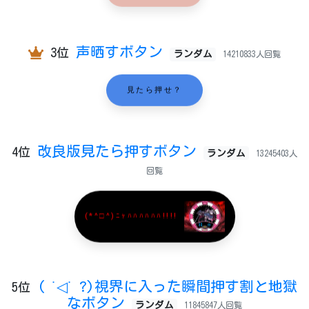
声晒すボタン
3位
ランダム
14210833人回覧
見たら押せ？
改良版見たら押すボタン
4位
ランダム
13245403人
回覧
(*^□^)ﾆｬﾊﾊﾊﾊﾊﾊ!!!!
( ˙◁˙ ?)視界に入った瞬間押す割と地獄
5位
なボタン
ランダム
11845847人回覧