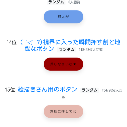
ランダム
0人回覧
暇人が
( ˙◁˙ ?)視界に入った瞬間押す割と地
14位
獄なボタン
ランダム
11845847人回覧
押しなさいな★
絵描きさん用のボタン
15位
ランダム
15472652人回
覧
気軽に押してね