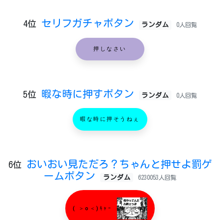
セリフガチャボタン
4位
ランダム
0人回覧
押しなさい
暇な時に押すボタン
5位
ランダム
0人回覧
暇な時に押そうねぇ
おいおい見ただろ？ちゃんと押せよ罰ゲ
6位
ームボタン
ランダム
6230053人回覧
( ＞o＜)ｷｬｰ