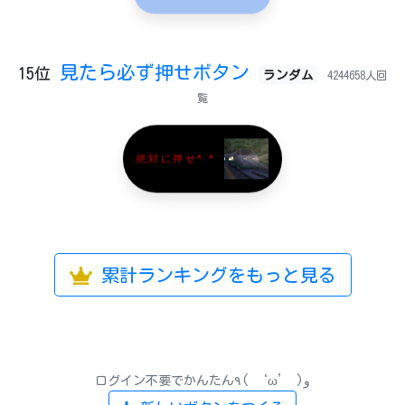
見たら必ず押せボタン
15位
ランダム
4244658人回
覧
絶対に押せ^ ^
累計ランキングをもっと見る
ログイン不要でかんたん٩( ‘ω’ )و