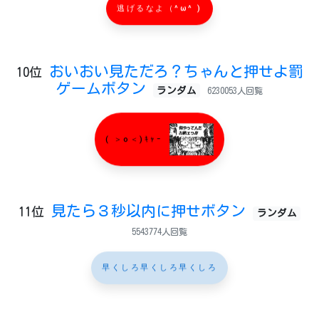
逃げるなよ（^ω^ )
おいおい見ただろ？ちゃんと押せよ罰
10位
ゲームボタン
ランダム
6230053人回覧
( ＞o＜)ｷｬｰ
見たら３秒以内に押せボタン
11位
ランダム
5543774人回覧
早くしろ早くしろ早くしろ