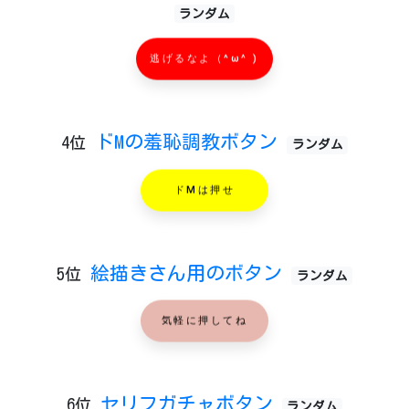
ランダム
逃げるなよ（^ω^ )
ドMの羞恥調教ボタン
4位
ランダム
ドMは押せ
絵描きさん用のボタン
5位
ランダム
気軽に押してね
セリフガチャボタン
6位
ランダム