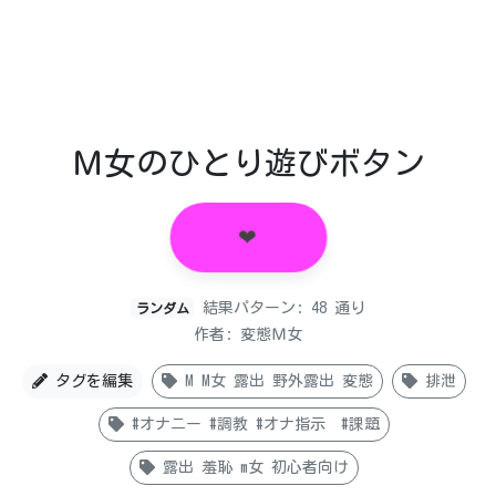
Ｍ女のひとり遊びボタン
❤︎
結果パターン: 48 通り
ランダム
作者: 変態Ｍ女
タグを編集
M M女 露出 野外露出 変態
排泄
#オナニー #調教 #オナ指示 #課題
露出 羞恥 m女 初心者向け