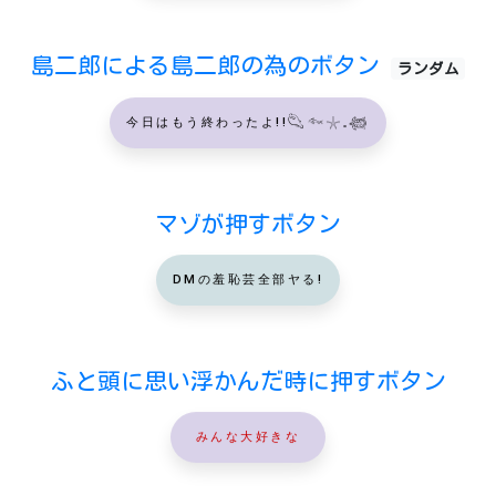
島二郎による島二郎の為のボタン
ランダム
今日はもう終わったよ!!𓆡𓆜𓇼𓈒𓆉
マゾが押すボタン
DMの羞恥芸全部ヤる!
ふと頭に思い浮かんだ時に押すボタン
みんな大好きな