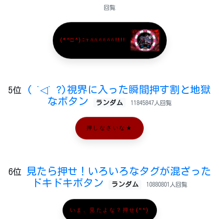
回覧
(*^□^)ﾆｬﾊﾊﾊﾊﾊﾊ!!!!
( ˙◁˙ ?)視界に入った瞬間押す割と地獄
5位
なボタン
ランダム
11845847人回覧
押しなさいな★
見たら押せ！いろいろなタグが混ざった
6位
ドキドキボタン
ランダム
10880801人回覧
いま、見たよな？押せ(^^)