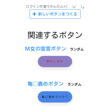
ログイン不要でかんたん٩( ‘ω’ )و
新しいボタンをつくる
関連するボタン
Ｍ女の宣言ボタン
ランダム
実行します
亀◯責めボタン
ランダム
亀◯責めでイけ♡