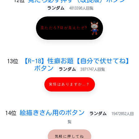
12位
ランダム
4813396人回覧
見ただろ?目が見えたぞ?
【R-18】性癖お題【自分で伏せてね】
13位
ボタン
ランダム
3871747人回覧
覚悟はありますか…？
絵描きさん用のボタン
14位
ランダム
15472652人回
覧
気軽に押してね