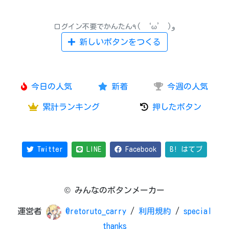
ログイン不要でかんたん٩( ‘ω’ )و
新しいボタンをつくる
今日の人気
新着
今週の人気
累計ランキング
押したボタン
Twitter
LINE
Facebook
B! はてブ
© みんなのボタンメーカー
運営者
@retoruto_carry
/
利用規約
/
special
thanks