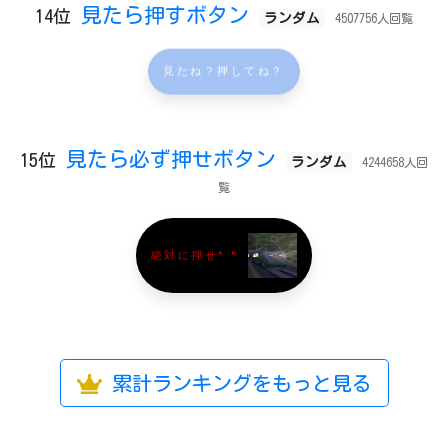
見たら押すボタン
14位
ランダム
4507756人回覧
見たね？押してね？
見たら必ず押せボタン
15位
ランダム
4244658人回
覧
絶対に押せ^ ^
累計ランキングをもっと見る