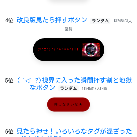
改良版見たら押すボタン
4位
ランダム
13245403人
回覧
(*^□^)ﾆｬﾊﾊﾊﾊﾊﾊ!!!!
( ˙◁˙ ?)視界に入った瞬間押す割と地獄
5位
なボタン
ランダム
11845847人回覧
押しなさいな★
見たら押せ！いろいろなタグが混ざった
6位