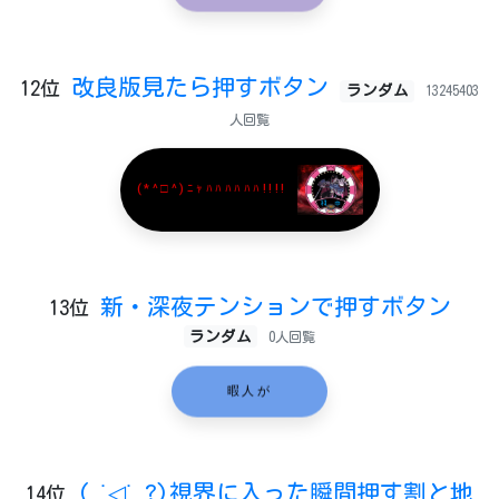
改良版見たら押すボタン
12位
ランダム
13245403
人回覧
(*^□^)ﾆｬﾊﾊﾊﾊﾊﾊ!!!!
新・深夜テンションで押すボタン
13位
ランダム
0人回覧
暇人が
( ˙◁˙ ?)視界に入った瞬間押す割と地
14位