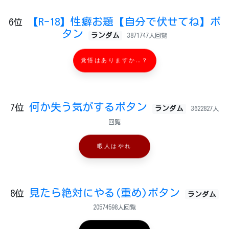
【R-18】性癖お題【自分で伏せてね】ボ
6位
タン
ランダム
3871747人回覧
覚悟はありますか…？
何か失う気がするボタン
7位
ランダム
3622827人
回覧
暇人はやれ
見たら絶対にやる(重め)ボタン
8位
ランダム
20574598人回覧