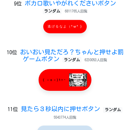
ボカロ歌いやがれくださいボタン
9位
ランダム
6811765人回覧
逃げるなよ（^ω^ )
おいおい見ただろ？ちゃんと押せよ罰
10位
ゲームボタン
ランダム
6230053人回覧
( ＞o＜)ｷｬｰ
見たら３秒以内に押せボタン
11位
ランダム
5543774人回覧