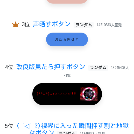
声晒すボタン
3位
ランダム
14210833人回覧
見たら押せ？
改良版見たら押すボタン
4位
ランダム
13245403人
回覧
(*^□^)ﾆｬﾊﾊﾊﾊﾊﾊ!!!!
( ˙◁˙ ?)視界に入った瞬間押す割と地獄
5位
なボタン
ランダム
11845847人回覧