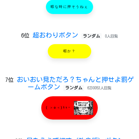
暇な時に押そうねぇ
超おわりボタン
6位
ランダム
0人回覧
暇か？
おいおい見ただろ？ちゃんと押せよ罰ゲ
7位
ームボタン
ランダム
6230053人回覧
( ＞o＜)ｷｬｰ