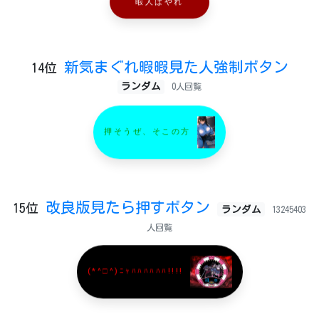
暇人はやれ
新気まぐれ暇暇見た人強制ボタン
14位
ランダム
0人回覧
押そうぜ、そこの方
改良版見たら押すボタン
15位
ランダム
13245403
人回覧
(*^□^)ﾆｬﾊﾊﾊﾊﾊﾊ!!!!