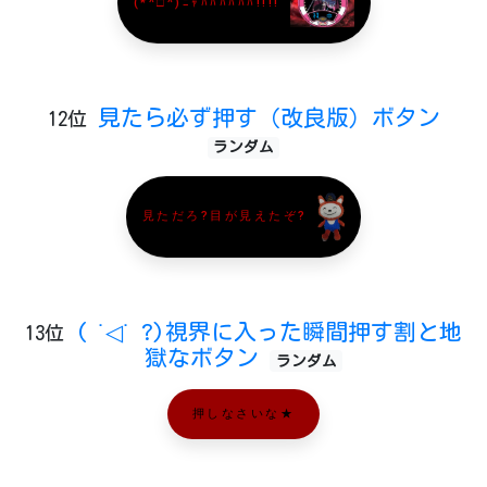
(*^□^)ﾆｬﾊﾊﾊﾊﾊﾊ!!!!
見たら必ず押す（改良版）ボタン
12位
ランダム
見ただろ?目が見えたぞ?
( ˙◁˙ ?)視界に入った瞬間押す割と地
13位
獄なボタン
ランダム
押しなさいな★