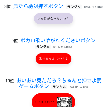
見たら絶対押すボタン
8位
ランダム
8563974人回覧
いま目が合ったよね？
ボカロ歌いやがれくださいボタン
9位
ランダム
6811765人回覧
逃げるなよ（^ω^ )
おいおい見ただろ？ちゃんと押せよ罰
10位
ゲームボタン
ランダム
6230053人回覧
( ＞o＜)ｷｬｰ