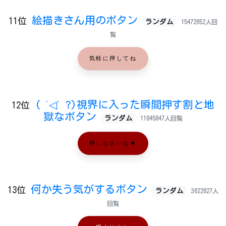
絵描きさん用のボタン
11位
ランダム
15472652人回
覧
気軽に押してね
( ˙◁˙ ?)視界に入った瞬間押す割と地
12位
獄なボタン
ランダム
11845847人回覧
押しなさいな★
何か失う気がするボタン
13位
ランダム
3622827人
回覧