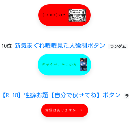
( ＞o＜)ｷｬｰ
新気まぐれ暇暇見た人強制ボタン
10位
ランダム
押そうぜ、そこの方
【R-18】性癖お題【自分で伏せてね】ボタン
ラ
覚悟はありますか…？