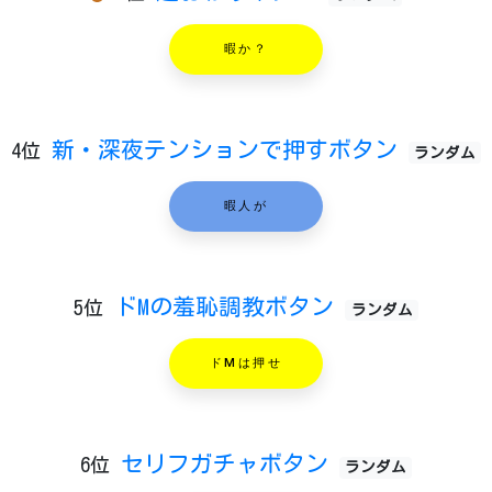
暇か？
新・深夜テンションで押すボタン
4位
ランダム
暇人が
ドMの羞恥調教ボタン
5位
ランダム
ドMは押せ
セリフガチャボタン
6位
ランダム