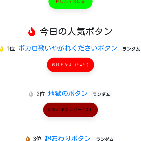
押したらお仕置
今日の人気ボタン
ボカロ歌いやがれくださいボタン
1位
ランダム
逃げるなよ（^ω^ )
地獄のボタン
2位
ランダム
地獄のボタンパート3！
超おわりボタン
3位
ランダム