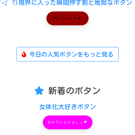
 ˙◁˙ ?)視界に入った瞬間押す割と地獄なボタ
押しなさいな★
今日の人気ボタンをもっと見る
新着のボタン
女体化大好きボタン
女の子になりましょ💖