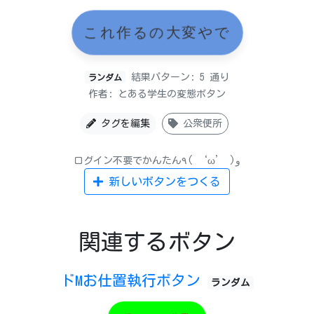
これ作るの大変やで
結果パターン: 5 通り
ランダム
作者: とある学生の変態ボタン
タグを編集
公衆便所
ログイン不要でかんたん٩( ‘ω’ )و
新しいボタンをつくる
関連するボタン
ドMお仕置執行ボタン
ランダム