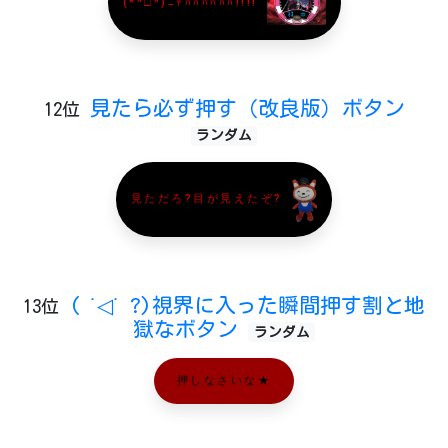
(*^□^)ﾆｬﾊﾊﾊﾊﾊﾊ!!!!
見たら必ず押す（改良版）ボタン
12位
ランダム
見ただろ?目が見えたぞ?
( ˙◁˙ ?)視界に入った瞬間押す割と地
13位
獄なボタン
ランダム
押しなさいな★