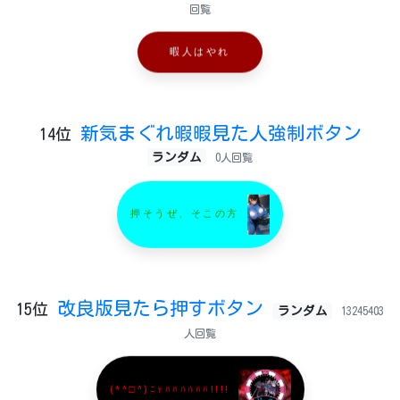
回覧
暇人はやれ
新気まぐれ暇暇見た人強制ボタン
14位
ランダム
0人回覧
押そうぜ、そこの方
改良版見たら押すボタン
15位
ランダム
13245403
人回覧
(*^□^)ﾆｬﾊﾊﾊﾊﾊﾊ!!!!