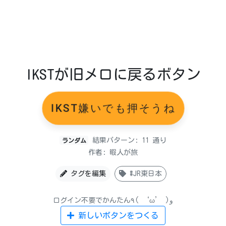
IKSTが旧メロに戻るボタン
IKST嫌いでも押そうね
結果パターン: 11 通り
ランダム
作者: 暇人が旅
タグを編集
#JR東日本
ログイン不要でかんたん٩( ‘ω’ )و
新しいボタンをつくる