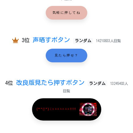
気軽に押してね
声晒すボタン
3位
ランダム
14210833人回覧
見たら押せ？
改良版見たら押すボタン
4位
ランダム
13245403人
回覧
(*^□^)ﾆｬﾊﾊﾊﾊﾊﾊ!!!!