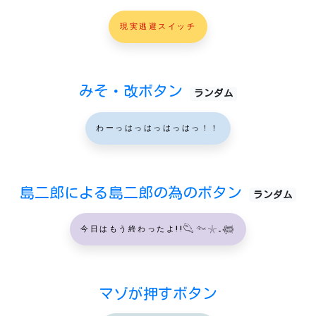
現実逃避スイッチ
みそ・改ボタン
ランダム
わーっはっはっはっはっ！！
島二郎による島二郎の為のボタン
ランダム
今日はもう終わったよ!!𓆡𓆜𓇼𓈒𓆉
マゾが押すボタン