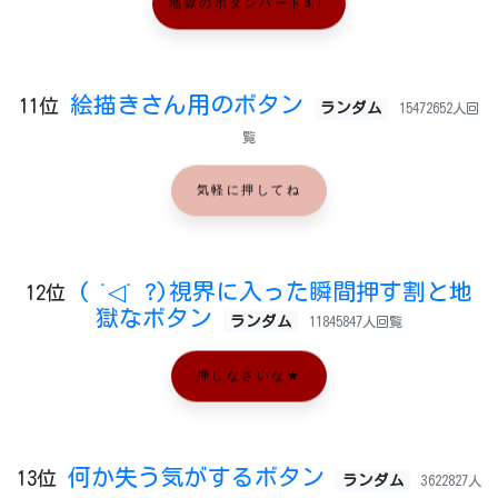
地獄のボタンパート3！
絵描きさん用のボタン
11位
ランダム
15472652人回
覧
気軽に押してね
( ˙◁˙ ?)視界に入った瞬間押す割と地
12位
獄なボタン
ランダム
11845847人回覧
押しなさいな★
何か失う気がするボタン
13位
ランダム
3622827人