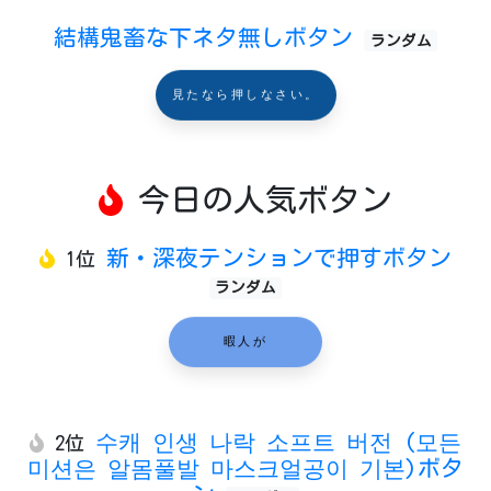
結構鬼畜な下ネタ無しボタン
ランダム
見たなら押しなさい。
今日の人気ボタン
新・深夜テンションで押すボタン
1位
ランダム
暇人が
수캐 인생 나락 소프트 버전 (모든
2位
미션은 알몸풀발 마스크얼공이 기본)ボタ