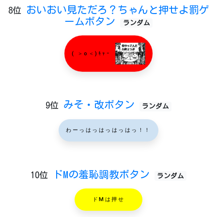
おいおい見ただろ？ちゃんと押せよ罰ゲ
8位
ームボタン
ランダム
( ＞o＜)ｷｬｰ
みそ・改ボタン
9位
ランダム
わーっはっはっはっはっ！！
ドMの羞恥調教ボタン
10位
ランダム
ドMは押せ