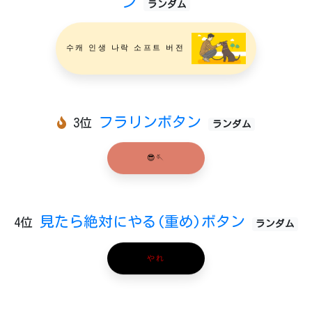
ン
ランダム
수캐 인생 나락 소프트 버전
フラリンボタン
3位
ランダム
😎🪡
見たら絶対にやる(重め)ボタン
4位
ランダム
やれ