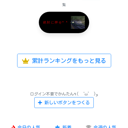
覧
絶対に押せ^ ^
累計ランキングをもっと見る
ログイン不要でかんたん٩( ‘ω’ )و
新しいボタンをつくる
今日の人気
新着
今週の人気