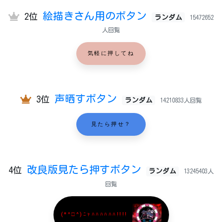
絵描きさん用のボタン
2位
ランダム
15472652
人回覧
気軽に押してね
声晒すボタン
3位
ランダム
14210833人回覧
見たら押せ？
改良版見たら押すボタン
4位
ランダム
13245403人
回覧
(*^□^)ﾆｬﾊﾊﾊﾊﾊﾊ!!!!