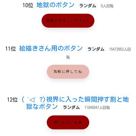
地獄のボタン
10位
ランダム
0人回覧
地獄のボタンパート3！
絵描きさん用のボタン
11位
ランダム
15472652人回
覧
気軽に押してね
( ˙◁˙ ?)視界に入った瞬間押す割と地
12位
獄なボタン
ランダム
11845847人回覧
押しなさいな★