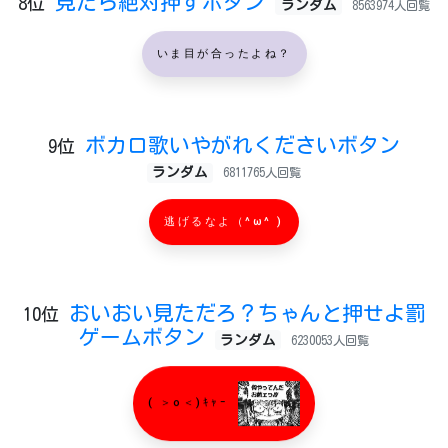
見たら絶対押すボタン
8位
ランダム
8563974人回覧
いま目が合ったよね？
ボカロ歌いやがれくださいボタン
9位
ランダム
6811765人回覧
逃げるなよ（^ω^ )
おいおい見ただろ？ちゃんと押せよ罰
10位
ゲームボタン
ランダム
6230053人回覧
( ＞o＜)ｷｬｰ