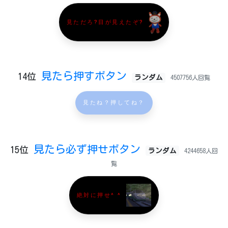
見ただろ?目が見えたぞ?
見たら押すボタン
14位
ランダム
4507756人回覧
見たね？押してね？
見たら必ず押せボタン
15位
ランダム
4244658人回
覧
絶対に押せ^ ^