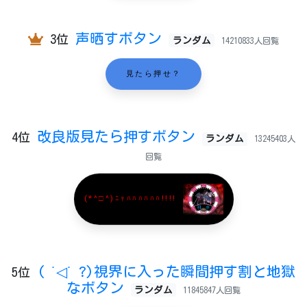
声晒すボタン
3位
ランダム
14210833人回覧
見たら押せ？
改良版見たら押すボタン
4位
ランダム
13245403人
回覧
(*^□^)ﾆｬﾊﾊﾊﾊﾊﾊ!!!!
( ˙◁˙ ?)視界に入った瞬間押す割と地獄
5位
なボタン
ランダム
11845847人回覧