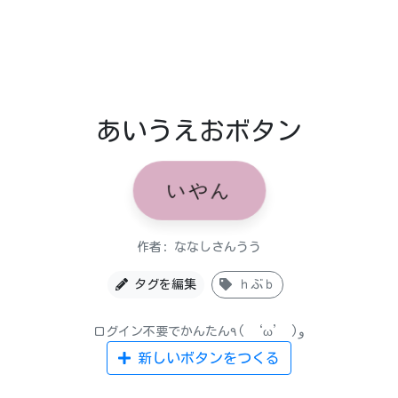
あいうえおボタン
いやん
作者: ななしさんうう
タグを編集
ｈぶｂ
ログイン不要でかんたん٩( ‘ω’ )و
新しいボタンをつくる