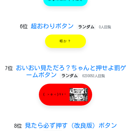
暇な時に押そうねぇ
超おわりボタン
6位
ランダム
0人回覧
暇か？
おいおい見ただろ？ちゃんと押せよ罰ゲ
7位
ームボタン
ランダム
6230053人回覧
( ＞o＜)ｷｬｰ
見たら必ず押す（改良版）ボタン
8位