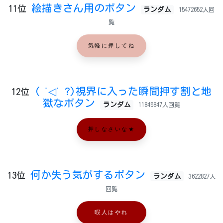
絵描きさん用のボタン
11位
ランダム
15472652人回
覧
気軽に押してね
( ˙◁˙ ?)視界に入った瞬間押す割と地
12位
獄なボタン
ランダム
11845847人回覧
押しなさいな★
何か失う気がするボタン
13位
ランダム
3622827人
回覧
暇人はやれ