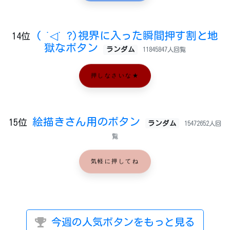
( ˙◁˙ ?)視界に入った瞬間押す割と地
14位
獄なボタン
ランダム
11845847人回覧
押しなさいな★
絵描きさん用のボタン
15位
ランダム
15472652人回
覧
気軽に押してね
今週の人気ボタンをもっと見る