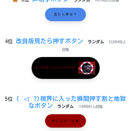
ランダム
14210833人回覧
見たら押せ？
改良版見たら押すボタン
4位
ランダム
13245403人
回覧
(*^□^)ﾆｬﾊﾊﾊﾊﾊﾊ!!!!
( ˙◁˙ ?)視界に入った瞬間押す割と地獄
5位
なボタン
ランダム
11845847人回覧
押しなさいな★