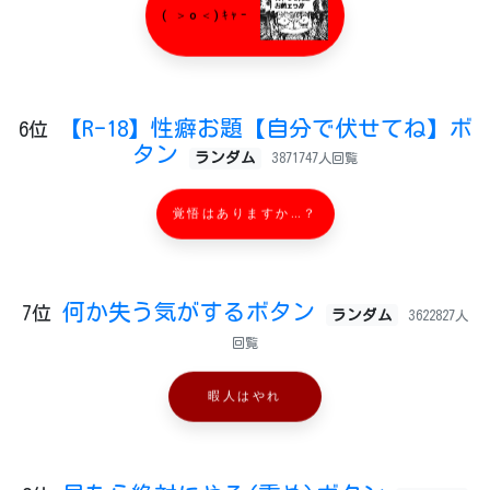
( ＞o＜)ｷｬｰ
【R-18】性癖お題【自分で伏せてね】ボ
6位
タン
ランダム
3871747人回覧
覚悟はありますか…？
何か失う気がするボタン
7位
ランダム
3622827人
回覧
暇人はやれ