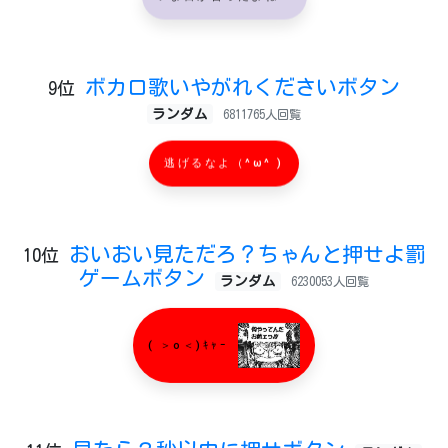
ボカロ歌いやがれくださいボタン
9位
ランダム
6811765人回覧
逃げるなよ（^ω^ )
おいおい見ただろ？ちゃんと押せよ罰
10位
ゲームボタン
ランダム
6230053人回覧
( ＞o＜)ｷｬｰ