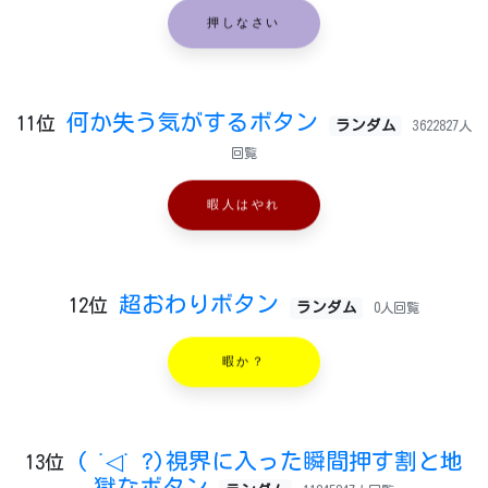
押しなさい
何か失う気がするボタン
11位
ランダム
3622827人
回覧
暇人はやれ
超おわりボタン
12位
ランダム
0人回覧
暇か？
( ˙◁˙ ?)視界に入った瞬間押す割と地
13位
獄なボタン