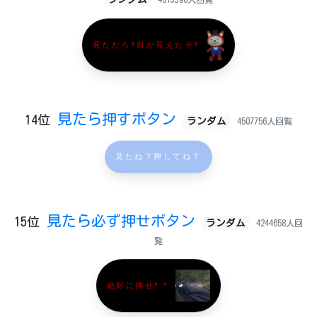
見ただろ?目が見えたぞ?
見たら押すボタン
14位
ランダム
4507756人回覧
見たね？押してね？
見たら必ず押せボタン
15位
ランダム
4244658人回
覧
絶対に押せ^ ^