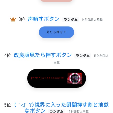
声晒すボタン
3位
ランダム
14210833人回覧
見たら押せ？
改良版見たら押すボタン
4位
ランダム
13245403人
回覧
(*^□^)ﾆｬﾊﾊﾊﾊﾊﾊ!!!!
( ˙◁˙ ?)視界に入った瞬間押す割と地獄
5位
なボタン
ランダム
11845847人回覧