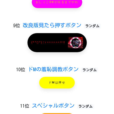
おしっこOKが出るまでやれ
改良版見たら押すボタン
9位
ランダム
(*^□^)ﾆｬﾊﾊﾊﾊﾊﾊ!!!!
ドMの羞恥調教ボタン
10位
ランダム
ドMは押せ
スペシャルボタン
11位
ランダム