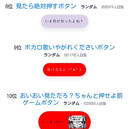
見たら絶対押すボタン
8位
ランダム
8563974人回覧
いま目が合ったよね？
ボカロ歌いやがれくださいボタン
9位
ランダム
6811765人回覧
逃げるなよ（^ω^ )
おいおい見ただろ？ちゃんと押せよ罰
10位
ゲームボタン
ランダム
6230053人回覧
( ＞o＜)ｷｬｰ