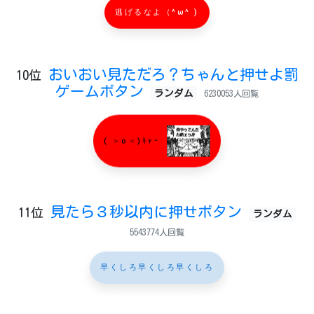
逃げるなよ（^ω^ )
おいおい見ただろ？ちゃんと押せよ罰
10位
ゲームボタン
ランダム
6230053人回覧
( ＞o＜)ｷｬｰ
見たら３秒以内に押せボタン
11位
ランダム
5543774人回覧
早くしろ早くしろ早くしろ