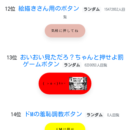
絵描きさん用のボタン
12位
ランダム
15472652人回
覧
気軽に押してね
おいおい見ただろ？ちゃんと押せよ罰
13位
ゲームボタン
ランダム
6230053人回覧
( ＞o＜)ｷｬｰ
ドMの羞恥調教ボタン
14位
ランダム
0人回覧
ドMは押せ