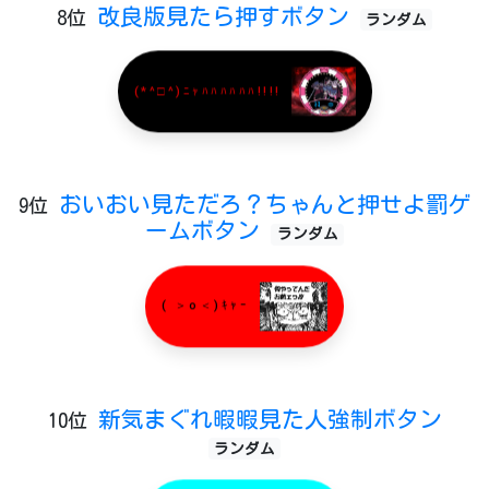
改良版見たら押すボタン
8位
ランダム
(*^□^)ﾆｬﾊﾊﾊﾊﾊﾊ!!!!
おいおい見ただろ？ちゃんと押せよ罰ゲ
9位
ームボタン
ランダム
( ＞o＜)ｷｬｰ
新気まぐれ暇暇見た人強制ボタン
10位
ランダム