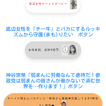
底辺女性チーメスダービー
底辺女性を「チー牛」とバカにするルッキ
ズムから守護(まも)りたい ボタン
女性差別、反対‼️😡🖐️
神谷宗幣「弱まんに労働なんて虐待だ！参
政党は弱まんの皆さんが働かないで済む世
界を…作ります！」ボタン
チーメス弱まんバカマンコ「神谷さん素敵💓応援してます❗️神谷