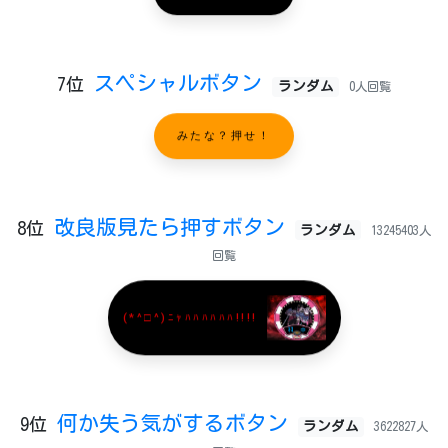
スペシャルボタン
7位
ランダム
0人回覧
みたな？押せ！
改良版見たら押すボタン
8位
ランダム
13245403人
回覧
(*^□^)ﾆｬﾊﾊﾊﾊﾊﾊ!!!!
何か失う気がするボタン
9位
ランダム
3622827人