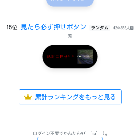
見たら必ず押せボタン
15位
ランダム
4244658人回
覧
絶対に押せ^ ^
累計ランキングをもっと見る
ログイン不要でかんたん٩( ‘ω’ )و