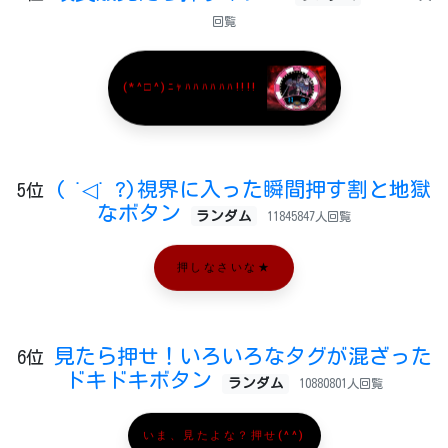
回覧
(*^□^)ﾆｬﾊﾊﾊﾊﾊﾊ!!!!
( ˙◁˙ ?)視界に入った瞬間押す割と地獄
5位
なボタン
ランダム
11845847人回覧
押しなさいな★
見たら押せ！いろいろなタグが混ざった
6位
ドキドキボタン
ランダム
10880801人回覧
いま、見たよな？押せ(^^)