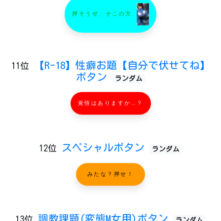
押そうぜ、そこの方
【R-18】性癖お題【自分で伏せてね】
11位
ボタン
ランダム
覚悟はありますか…？
スペシャルボタン
12位
ランダム
みたな？押せ！
調教課題(変態M女用)ボタン
13位
ランダム