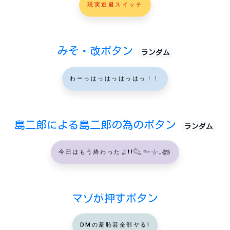
現実逃避スイッチ
みそ・改ボタン
ランダム
わーっはっはっはっはっ！！
島二郎による島二郎の為のボタン
ランダム
今日はもう終わったよ!!𓆡𓆜𓇼𓈒𓆉
マゾが押すボタン
DMの羞恥芸全部ヤる!