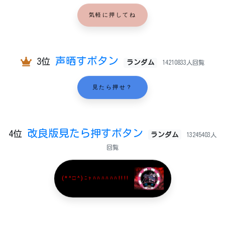
気軽に押してね
声晒すボタン
3位
ランダム
14210833人回覧
見たら押せ？
改良版見たら押すボタン
4位
ランダム
13245403人
回覧
(*^□^)ﾆｬﾊﾊﾊﾊﾊﾊ!!!!