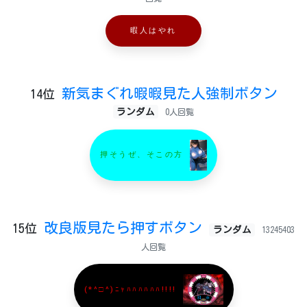
暇人はやれ
新気まぐれ暇暇見た人強制ボタン
14位
ランダム
0人回覧
押そうぜ、そこの方
改良版見たら押すボタン
15位
ランダム
13245403
人回覧
(*^□^)ﾆｬﾊﾊﾊﾊﾊﾊ!!!!