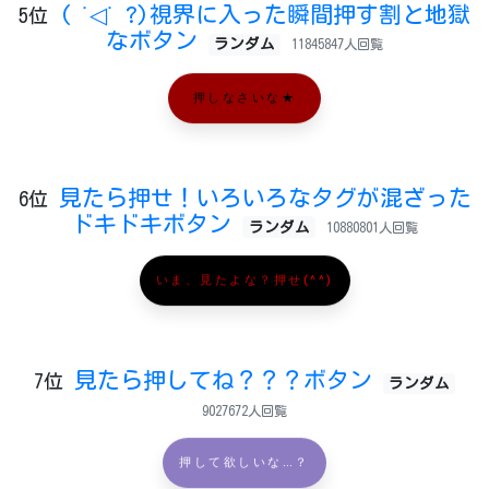
( ˙◁˙ ?)視界に入った瞬間押す割と地獄
5位
なボタン
ランダム
11845847人回覧
押しなさいな★
見たら押せ！いろいろなタグが混ざった
6位
ドキドキボタン
ランダム
10880801人回覧
いま、見たよな？押せ(^^)
見たら押してね？？？ボタン
7位
ランダム
9027672人回覧
押して欲しいな…？