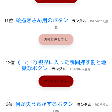
絵描きさん用のボタン
11位
ランダム
15472652人回
覧
気軽に押してね
( ˙◁˙ ?)視界に入った瞬間押す割と地
12位
獄なボタン
ランダム
11845847人回覧
押しなさいな★
何か失う気がするボタン
13位
ランダム
3622827人
回覧