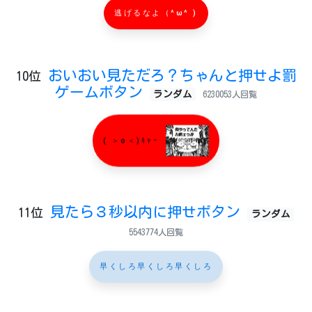
逃げるなよ（^ω^ )
おいおい見ただろ？ちゃんと押せよ罰
10位
ゲームボタン
ランダム
6230053人回覧
( ＞o＜)ｷｬｰ
見たら３秒以内に押せボタン
11位
ランダム
5543774人回覧
早くしろ早くしろ早くしろ