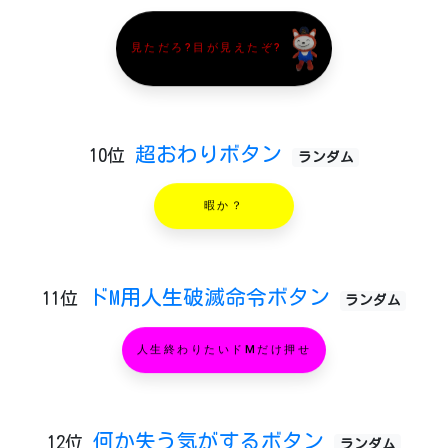
見ただろ?目が見えたぞ?
超おわりボタン
10位
ランダム
暇か？
ドM用人生破滅命令ボタン
11位
ランダム
人生終わりたいドMだけ押せ
何か失う気がするボタン
12位
ランダム