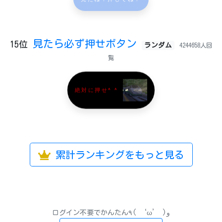
見たら必ず押せボタン
15位
ランダム
4244658人回
覧
絶対に押せ^ ^
累計ランキングをもっと見る
ログイン不要でかんたん٩( ‘ω’ )و