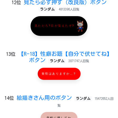
見たら必ず押す（改良版）ボタン
12位
ランダム
4813396人回覧
見ただろ?目が見えたぞ?
【R-18】性癖お題【自分で伏せてね】
13位
ボタン
ランダム
3871747人回覧
覚悟はありますか…？
絵描きさん用のボタン
14位
ランダム
15472652人回
覧