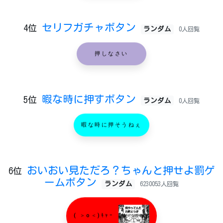
セリフガチャボタン
4位
ランダム
0人回覧
押しなさい
暇な時に押すボタン
5位
ランダム
0人回覧
暇な時に押そうねぇ
おいおい見ただろ？ちゃんと押せよ罰ゲ
6位
ームボタン
ランダム
6230053人回覧
( ＞o＜)ｷｬｰ