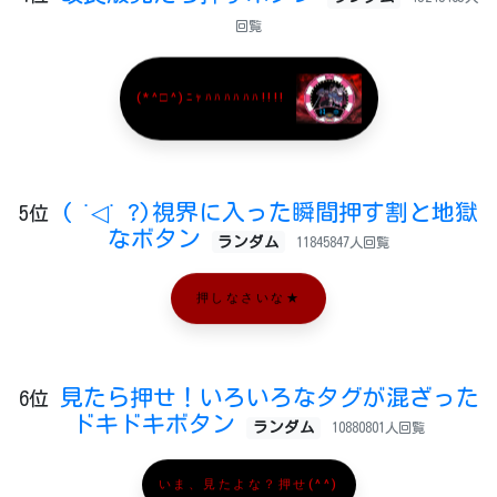
回覧
(*^□^)ﾆｬﾊﾊﾊﾊﾊﾊ!!!!
( ˙◁˙ ?)視界に入った瞬間押す割と地獄
5位
なボタン
ランダム
11845847人回覧
押しなさいな★
見たら押せ！いろいろなタグが混ざった
6位
ドキドキボタン
ランダム
10880801人回覧
いま、見たよな？押せ(^^)