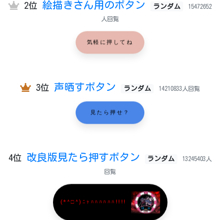
絵描きさん用のボタン
2位
ランダム
15472652
人回覧
気軽に押してね
声晒すボタン
3位
ランダム
14210833人回覧
見たら押せ？
改良版見たら押すボタン
4位
ランダム
13245403人
回覧
(*^□^)ﾆｬﾊﾊﾊﾊﾊﾊ!!!!