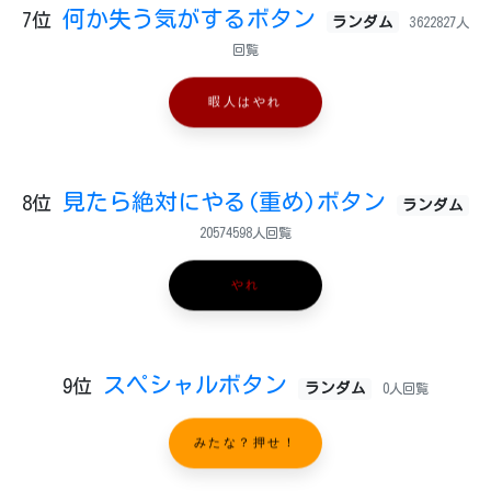
何か失う気がするボタン
7位
ランダム
3622827人
回覧
暇人はやれ
見たら絶対にやる(重め)ボタン
8位
ランダム
20574598人回覧
やれ
スペシャルボタン
9位
ランダム
0人回覧
みたな？押せ！