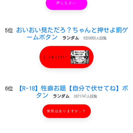
押しなさい
おいおい見ただろ？ちゃんと押せよ罰ゲ
5位
ームボタン
ランダム
6230053人回覧
( ＞o＜)ｷｬｰ
【R-18】性癖お題【自分で伏せてね】ボ
6位
タン
ランダム
3871747人回覧
覚悟はありますか…？