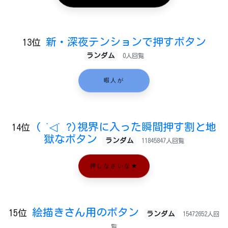
新・深夜テンションで押すボタン
13位
ランダム
0人回覧
暇人が
( ˙◁˙ ?)視界に入った瞬間押す割と地
14位
獄なボタン
ランダム
11845847人回覧
押しなさいな★
絵描きさん用のボタン
15位
ランダム
15472652人回
覧