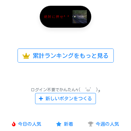
絶対に押せ^ ^
累計ランキングをもっと見る
ログイン不要でかんたん٩( ‘ω’ )و
新しいボタンをつくる
今日の人気
新着
今週の人気