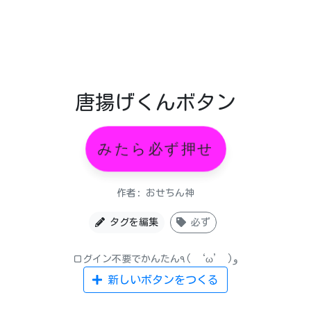
唐揚げくんボタン
みたら必ず押せ
作者: おせちん神
タグを編集
必ず
ログイン不要でかんたん٩( ‘ω’ )و
新しいボタンをつくる